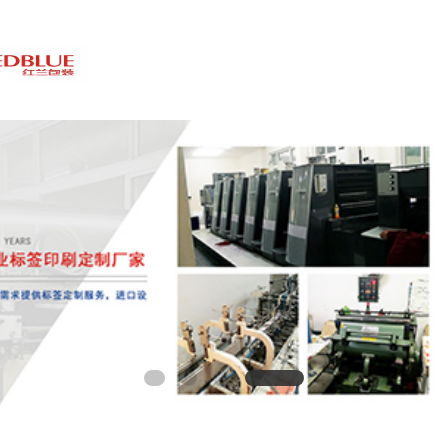
T
o
g
g
l
e
n
a
v
i
g
a
t
i
贴
o
n
壳