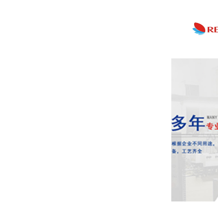
Product center
画册
标签
吊板
纸盒
袋子
无纺布
塑
礼品盒