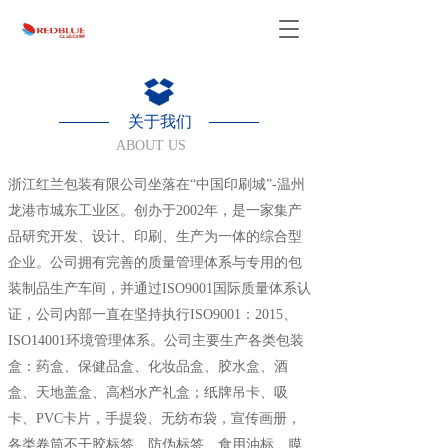
T
o
g
g
l
关于我们
e
ABOUT US
n
a
浙江红兰包装有限公司坐落在“中国印刷城”-温州
v
i
龙港市城东工业区。创办于2002年，是一家集产
g
品研究开发、设计、印刷、生产为一体的综合型
a
企业。公司拥有完善的质量管理体系与专用的包
t
i
装制品生产车间，并通过ISO9001国际质量体系认
o
证，公司内部一直在坚持执行ISO9001：2015、
n
ISO14001环境管理体系。公司主要生产各类包装
盒：药盒、保健品盒、化妆品盒、胶水盒、酒
盒、天地盖盒、高档水产礼盒；纸牌吊卡、吸
卡、PVC卡片，手提袋、无纺布袋，宣传画册，
各类卷筒不干胶标签、防伪标签、食用油标、膜